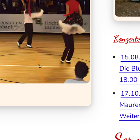
Konzert
15.08
Die Bl
18:00 
17.10.
Maure
Weiter
Serv