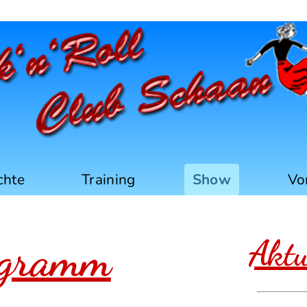
 Club Schaan L
chte
Training
Show
Vo
ogramm
Aktu