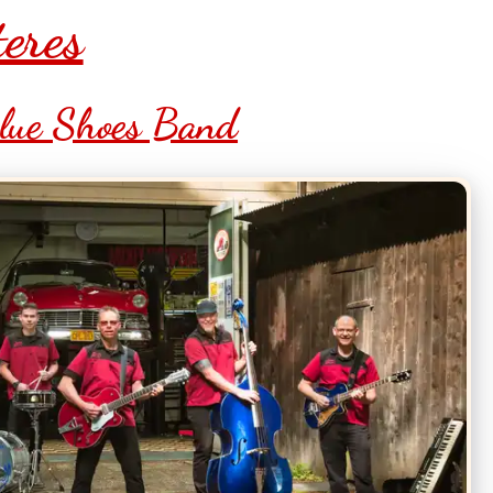
eres
lue Shoes Band